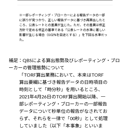
※一部レポーティング・ブローカーによる報告データの一部
に誤りが見つかり、正しい報告データに基づき再算出したと
ころ、公表レートとの差異が生じた。ただ、その差異は修正
方針で定める修正の基準である「公表レートの水準に著しい
影響が生じる場合（0.02%を目途とする）」を下回る水準だっ
た。
補足：QBSによる算出態勢及びレポーティング・ブロ
ーカーの管理態勢について
「TORF算出業務において、本来はTORF
算出要綱に基づき報告データの日時項目の
時刻として「時分秒」を用いるところ、
2021年4月26日のTORF算出開始以降、一
部レポーティング・ブローカーの一部報告
データについて秒単位の報告がなされてお
らず、それらを一律で「00秒」として処理
していました（以下「本事象」といいま