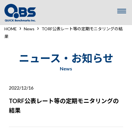
コ
ン
テ
ン
›
›
HOME
News
TORF公表レート等の定期モニタリングの結
ツ
果
へ
ス
キ
ニュース・お知らせ
ッ
プ
News
2022/12/16
TORF公表レート等の定期モニタリングの
結果