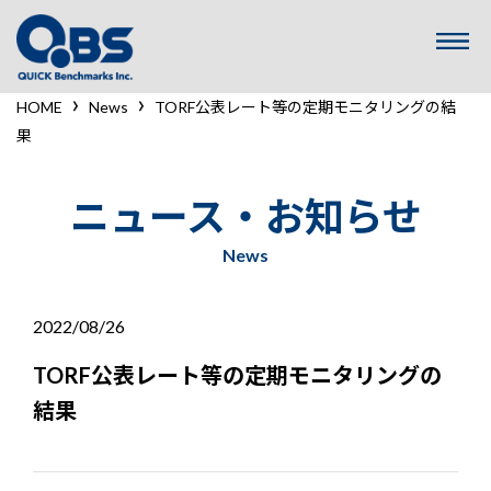
コ
ン
テ
ン
›
›
HOME
News
TORF公表レート等の定期モニタリングの結
ツ
果
へ
ス
キ
ニュース・お知らせ
ッ
プ
News
2022/08/26
TORF公表レート等の定期モニタリングの
結果